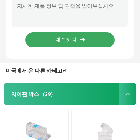
직교 벽개면이 있는 치아 봉사자 컨테이너, 복수색 치아 봉사자 홀더
반사경과 얼라이너 경우
틀니 저장 OEM을 위한 화려한 재사용할 수 있는 치아 틀니 박스 용기
걸쇠를 위해 버릴 수 있는 직교 벽개면이 있는 치아 탄성 고무 밴드 플레이서
치아 얼라이너 추리
누출 내구성 틀니 베스 컵, 컨테이너를 청소하는 자기를 띤 틀니
얼라이너 세정 저장을 위한 귀여운 핑크색 틀니 베스 컨테이너
직교 벽개면이 있는 얼라이너 제거제
미국에서 온 다른 카테고리
치아 실험실 교합기
치아관 박스
(29)
직교 벽개면이 있는 연결선 제휴
교정 치료는 장비를 갖춥니다
치아 입 오프너