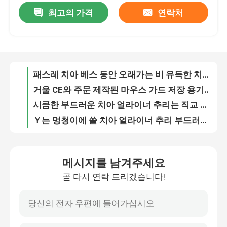
최고의 가격
연락처
패스레 치아 베스 동안 오래가는 비 유독한 치아 틀니 박스 흑색 컬러
거울 CE와 주문 제작된 마우스 가드 저장 용기는 찬성했습니다
공장 여행
시큼한 부드러운 치아 얼라이너 추리는 직교 벽개면이 있는 것을 위한 아이스크림 형태 과실 향기를 얼립니다
Ｙ는 멍청이에 쓸 치아 얼라이너 추리 부드러운 실리콘재를 형성했습니다
품질 관리
재사용할 수 있는 치아 얼라이너 트레이 인승 추리 Ｙ는 8가지 색으로 짜여졌습니다
과일 맛과 주문 제작된 부드러운 직교 벽개면이 있는 얼라이너 추리
연락주세요
배출구로 가지고 다닐 수 있는 화려한 호리호리한 틀니 저장 용기
배출구로 가벼운 구강보호장치 치아 틀니 박스
인용문을 요구하세요
구강보호장치를 위한 화려한 직교 벽개면이 있는 틀니 청소기 컨테이너
직교 벽개면이 있는 마우스 가드 저장을 위한 플라스틱 위생 치아 틀니 박스
치아관 박스
메시지를 남겨주세요
직교 벽개면이 있는 보이지 않는 걸쇠를 위한 ABS 재료 치아 리테이너 박스
곧 다시 연락 드리겠습니다!
틀니 세정 저장을 위한 비 유독한 화려한 걸쇠 리테이너 박스
치아 리테이너 박스
가지고 다닐 수 있는 틀니 스토리지 박스, 이동하기 위한 인비절라인 봉사자 용기
로터리 스위치로 화려한 플라스틱 가지고 다닐 수 있는 치아 리테이너 박스
치아 틀니 박스
걸쇠 저장에 쓸 로터리 스위치 치아 리테이너 박스 의학 PP 재료