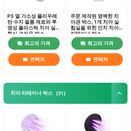
치과 인상 트레이
PS 열 가소성 폴리우레
주문 제작된 명백한 치
탄 수지 필름 재료와 투
아관 박스, 1개 치아 실
명성 플라스틱 치아 실
험실을 위한 인치 치아
치아 마멸 장비
험실 크라운 박스
리테이너 박스
최고의 가격
최고의 가격
틀니 세정 브러시
연락처
연락처
직교 벽개면이 있는 치과용 왁스
침 이젝터 부분
치아 리테이너 박스
(31)
치아이 소비재의