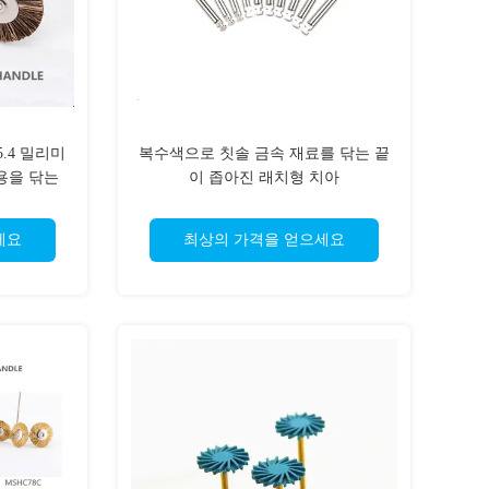
5.4 밀리미
복수색으로 칫솔 금속 재료를 닦는 끝
용을 닦는
이 좁아진 래치형 치아
세요
최상의 가격을 얻으세요