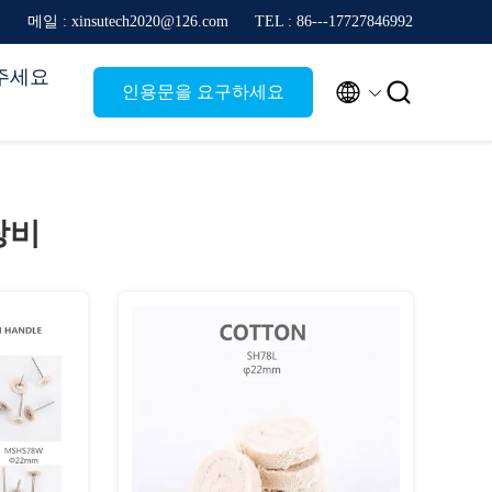
메일 : xinsutech2020@126.com
TEL : 86---17727846992
주세요


인용문을 요구하세요
장비