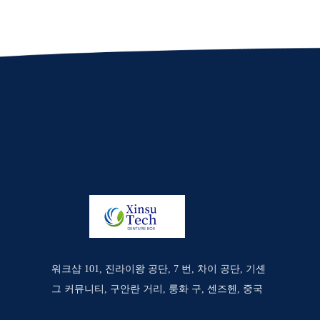
워크샵 101, 진라이왕 공단, 7 번, 차이 공단, 기셴
그 커뮤니티, 구안란 거리, 룽화 구, 센즈헨, 중국