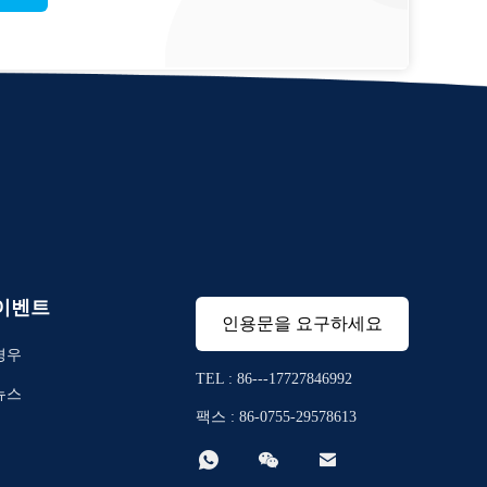
이벤트
인용문을 요구하세요
경우
TEL : 86---17727846992
뉴스
팩스 : 86-0755-29578613


