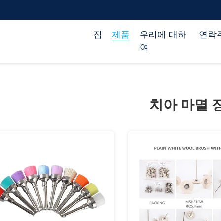
집
제품
우리에 대하
연락
여
치아 마멸 