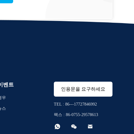
이벤트
인용문을 요구하세요
경우
TEL : 86---17727846992
뉴스
팩스 : 86-0755-29578613


