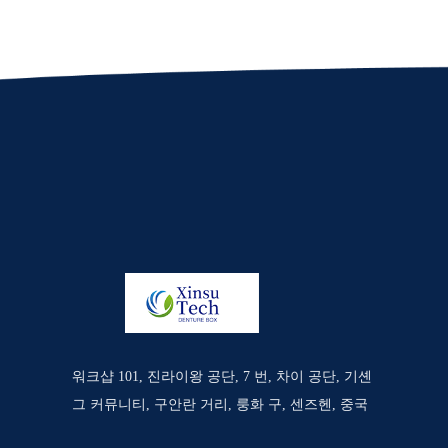
워크샵 101, 진라이왕 공단, 7 번, 차이 공단, 기셴
그 커뮤니티, 구안란 거리, 룽화 구, 센즈헨, 중국