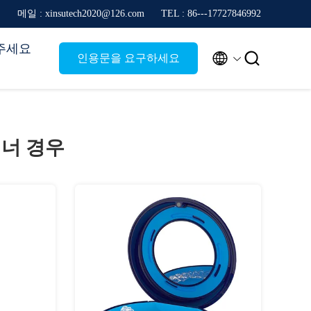
메일 : xinsutech2020@126.com
TEL : 86---17727846992
주세요


인용문을 요구하세요
너 경우