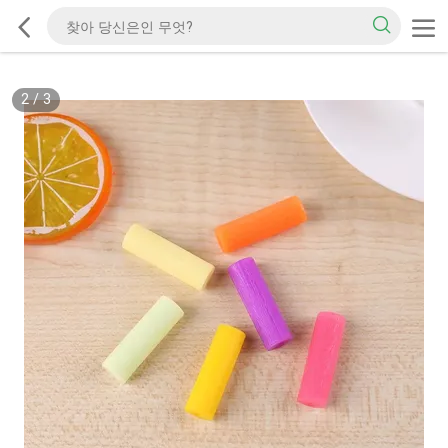
2
/
3