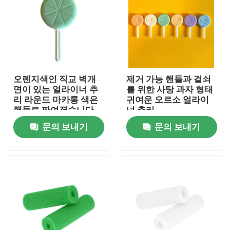
공장 여행
품질 관리
오렌지색인 직교 벽개
제거 가능 핸들과 걸쇠
면이 있는 얼라이너 추
를 위한 사탕 과자 형태
연락주세요
리 라운드 마카롱 색은
귀여운 오르소 얼라이
핸들로 짜여졌습니다
너 추리
문의 보내기
문의 보내기
인용문을 요구하세요
치아관 박스
치아 리테이너 박스
치아 틀니 박스