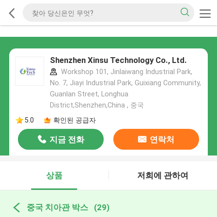
Shenzhen Xinsu Technology Co., Ltd.
Workshop 101, Jinlaiwang Industrial Park,
No. 7, Jiayi Industrial Park, Guixiang Community,
Guanlan Street, Longhua
District,Shenzhen,China , 중국
5.0
확인된 공급자
지금 전화
연락처
상품
저희에 관하여
중국 치아관 박스
(29)