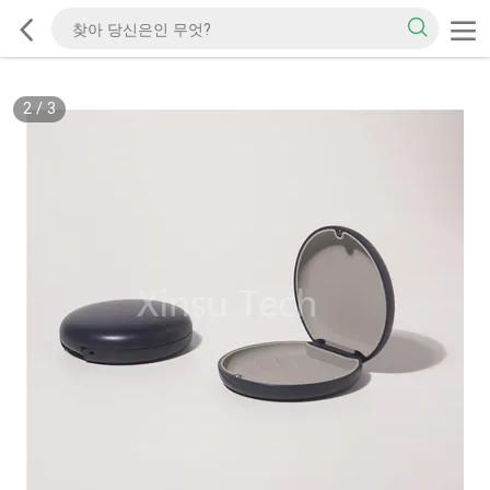
2
/
3