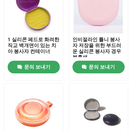
제품 소개
치아관 박스
1 실리콘 페드로 화려한
인비절라인 틀니 봉사
직교 벽개면이 있는 치
자 저장을 위한 부드러
아 봉사자 컨테이너
운 실리콘 봉사자 경우
치아 리테이너 박스
분홍색
문의 보내기
문의 보내기
치아 틀니 박스
반사경과 얼라이너 경우
치아 얼라이너 추리
직교 벽개면이 있는 얼라이너 제거제