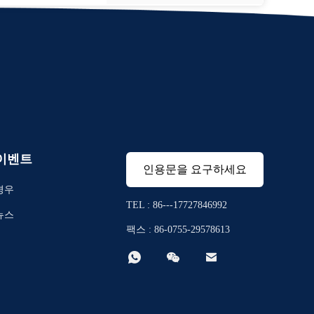
이벤트
인용문을 요구하세요
경우
TEL : 86---17727846992
뉴스
팩스 : 86-0755-29578613


