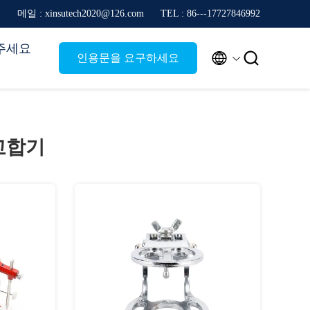
메일 : xinsutech2020@126.com
TEL : 86---17727846992
주세요


인용문을 요구하세요
교합기