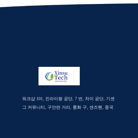
워크샵 101, 진라이왕 공단, 7 번, 차이 공단, 기셴
그 커뮤니티, 구안란 거리, 룽화 구, 센즈헨, 중국