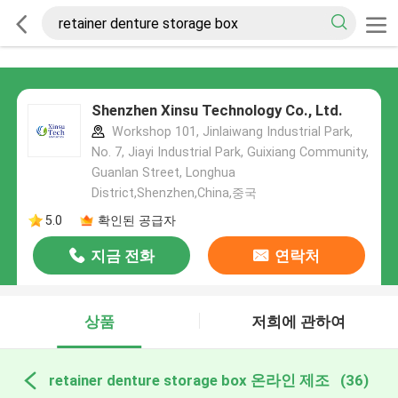
Shenzhen Xinsu Technology Co., Ltd.
Workshop 101, Jinlaiwang Industrial Park,
No. 7, Jiayi Industrial Park, Guixiang Community,
Guanlan Street, Longhua
District,Shenzhen,China,중국
5.0
확인된 공급자
지금 전화
연락처
상품
저희에 관하여
retainer denture storage box 온라인 제조
(36)