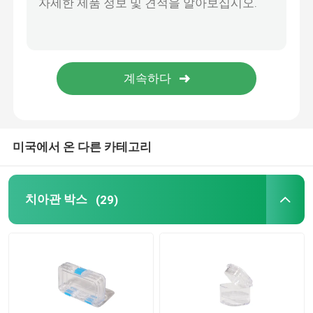
치과 인상 트레이
치아 마멸 장비
틀니 세정 브러시
미국에서 온 다른 카테고리
직교 벽개면이 있는 치과용 왁스
치아관 박스
(29)
침 이젝터 부분
치아이 소비재의