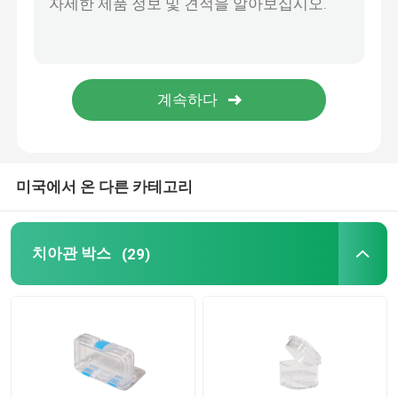
치과 인상 트레이
치아 마멸 장비
틀니 세정 브러시
미국에서 온 다른 카테고리
직교 벽개면이 있는 치과용 왁스
치아관 박스
(29)
침 이젝터 부분
치아이 소비재의