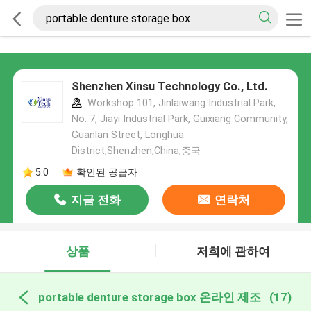
Shenzhen Xinsu Technology Co., Ltd.
Workshop 101, Jinlaiwang Industrial Park,
No. 7, Jiayi Industrial Park, Guixiang Community,
Guanlan Street, Longhua
District,Shenzhen,China,중국
5.0
확인된 공급자
지금 전화
연락처
상품
저희에 관하여
portable denture storage box 온라인 제조
(17)