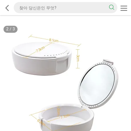
2
/
3