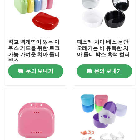
공장 여행
품질 관리
직교 벽개면이 있는 마
패스레 치아 베스 동안
우스 가드를 위한 로크
오래가는 비 유독한 치
가능 가벼운 치아 틀니
아 틀니 박스 흑색 컬러
연락주세요
박스
문의 보내기
문의 보내기
인용문을 요구하세요
치아관 박스
치아 리테이너 박스
치아 틀니 박스