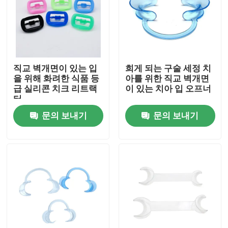
공장 여행
품질 관리
직교 벽개면이 있는 입
희게 되는 구술 세정 치
을 위해 화려한 식품 등
아를 위한 직교 벽개면
급 실리콘 치크 리트랙
이 있는 치아 입 오프너
연락주세요
터
문의 보내기
문의 보내기
인용문을 요구하세요
치아관 박스
치아 리테이너 박스
치아 틀니 박스