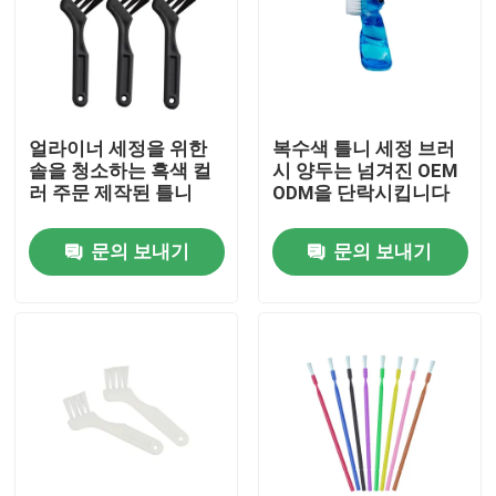
공장 여행
품질 관리
얼라이너 세정을 위한
복수색 틀니 세정 브러
솔을 청소하는 흑색 컬
시 양두는 넘겨진 OEM
러 주문 제작된 틀니
ODM을 단락시킵니다
연락주세요
문의 보내기
문의 보내기
인용문을 요구하세요
치아관 박스
치아 리테이너 박스
치아 틀니 박스