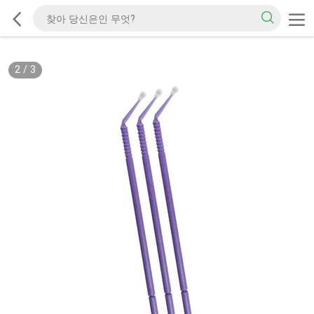
2
/
3