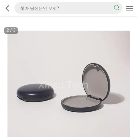
2
/
3