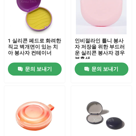
공장 여행
품질 관리
1 실리콘 페드로 화려한
인비절라인 틀니 봉사
직교 벽개면이 있는 치
자 저장을 위한 부드러
아 봉사자 컨테이너
운 실리콘 봉사자 경우
연락주세요
분홍색
문의 보내기
문의 보내기
인용문을 요구하세요
치아관 박스
치아 리테이너 박스
치아 틀니 박스