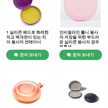
공장 여행
품질 관리
1 실리콘 페드로 화려한
인비절라인 틀니 봉사
직교 벽개면이 있는 치
자 저장을 위한 부드러
아 봉사자 컨테이너
운 실리콘 봉사자 경우
연락주세요
분홍색
문의 보내기
문의 보내기
인용문을 요구하세요
치아관 박스
치아 리테이너 박스
치아 틀니 박스