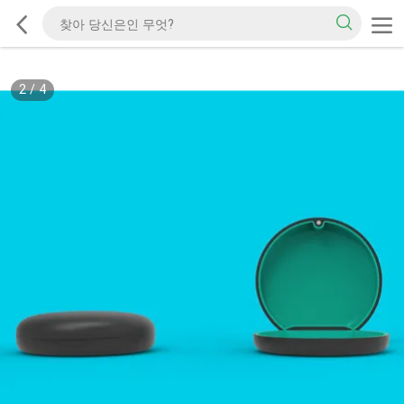
2
/
4